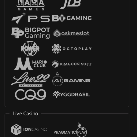
Live Casino