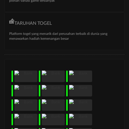
pilihan variasi game terbanyak
TARUHAN TOGEL
Platform togel yang menarik dari perusahan terbaik di dunia yang
menawarkan hadiah kemenangan besar