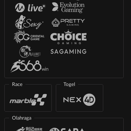
Race
Togel
Olahraga