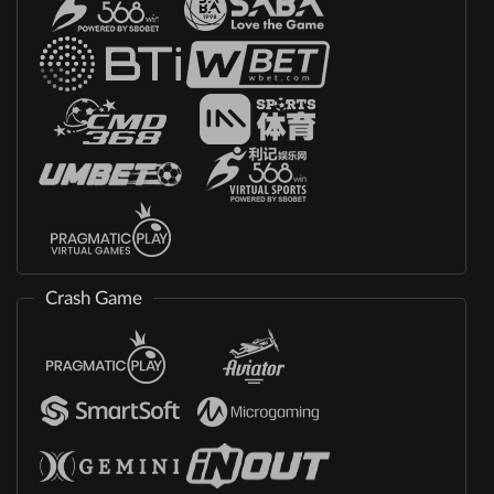
Crash Game