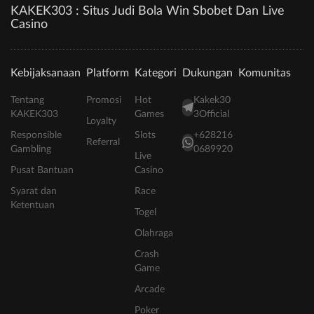
KAKEK303 : Situs Judi Bola Win Sbobet Dan Live
Casino
Kebijaksanaan
Platform
Kategori
Dukungan
Komunitas
Tentang
Promosi
Hot
Kakek30
KAKEK303
Games
3Official
Loyalty
Responsible
Slots
+628216
Referral
Gambling
0689920
Live
Pusat Bantuan
Casino
Syarat dan
Race
Ketentuan
Togel
Olahraga
Crash
Game
Arcade
Poker