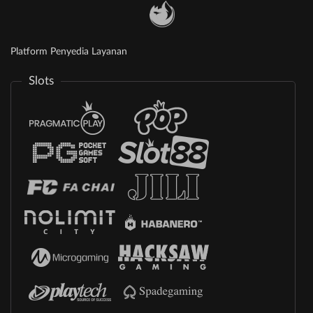
Platform Penyedia Layanan
Slots