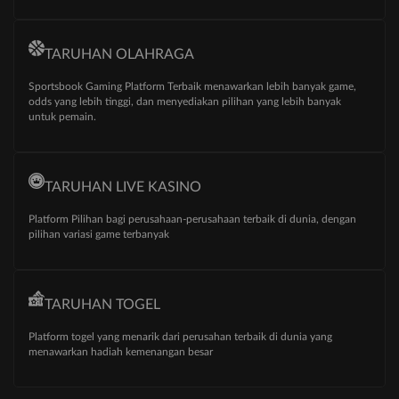
TARUHAN OLAHRAGA
Sportsbook Gaming Platform Terbaik menawarkan lebih banyak game,
odds yang lebih tinggi, dan menyediakan pilihan yang lebih banyak
untuk pemain.
TARUHAN LIVE KASINO
Platform Pilihan bagi perusahaan-perusahaan terbaik di dunia, dengan
pilihan variasi game terbanyak
TARUHAN TOGEL
Platform togel yang menarik dari perusahan terbaik di dunia yang
menawarkan hadiah kemenangan besar