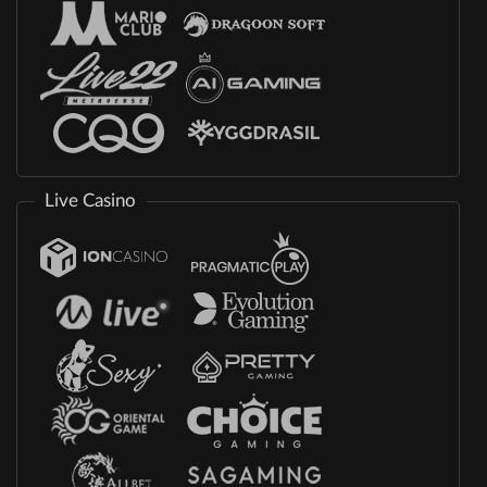
Live Casino