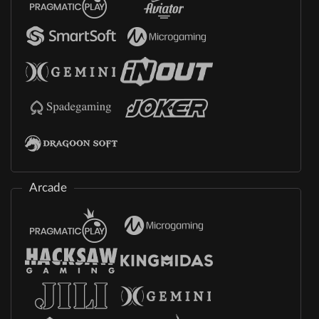
Arcade