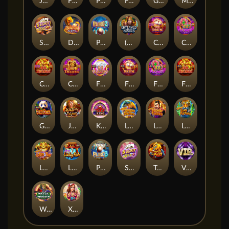
JiXiangRuYi(H5)
F-88Treasures(H5)
PINE OF PLINKO 2
FA DA CAI(H5)
G-BloomingRiches
MANEKI NEKO(H5)
Super Ace2+
Dragon Arena
Plinko2
(H5)Outlawed Heroes
C-88Drum(H5)
C-88Flower(H5)
C-88Riches(H5)
C-88Treasures(H5)
F-88Diamond(H5)
F-88Drum(H5)
F-88Flower(H5)
F-88Riches(H5)
Gold Panda(H5)
JourneyToTheWest
King-777
L-DragonRiches
L-EmperorTreasure
L-EyesOfFortune
L-GoldenToad
LuckyFish
Plinko3
Super Ace+
Triple Fish(H5)
VIP Club
Water Margin(H5)
XiBoBA