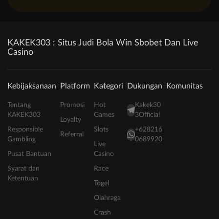
KAKEK303 : Situs Judi Bola Win Sbobet Dan Live
Casino
Kebijaksanaan
Platform
Kategori
Dukungan
Komunitas
Tentang
Promosi
Hot
Kakek30
KAKEK303
Games
3Official
Loyalty
Responsible
Slots
+628216
Referral
Gambling
0689920
Live
Pusat Bantuan
Casino
Syarat dan
Race
Ketentuan
Togel
Olahraga
Crash