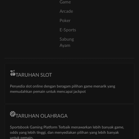
Game
Arcade
Poker
E-Sports
Sabung
Ayam
TARUHAN SLOT
Penyedia slot online dengan beragam pilihan game menarik yang
memudahkan pemain untuk mencapai jackpot
TARUHAN OLAHRAGA
Sportsbook Gaming Platform Terbaik menawarkan lebih banyak game,
odds yang lebih tinggi, dan menyediakan pilihan yang lebih banyak
untuk pemain.