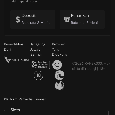
tidak dapat diproses
Deposit
Penarikan
Rata-rata 3 Menit
Rata-rata 5 Menit
Bersertifikasi
Tanggung
Browser
Dari
Jawab
Yang
Bermain
Didukung
©2026 KAKEK303. Hak
cipta dilindungi | 18+
Platform Penyedia Layanan
Slots