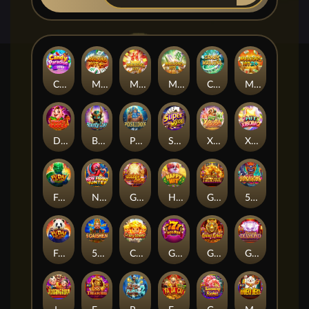
Candy Paradise 2048
Mahjong Hit +
Mahjong Hit
Mahjong Hit 2
Crazy Mahjong
Mahjong Hit 2+
DuoFuDuoCai
Bounty Loki
Poseidon
Super Ace
XiBoBa Hit
XiBoBa Hit2
Fu Dai Lian Lian-Dragon
New-Fishing Hunter
G-GoldenDrum
Happy Hit
G-InfiniteTreasure
5 Dragons(H5)
Fu Dai Lian Lian-Panda
5 CaiShen(H5)
Crazy Sheep
Golden 777(H5)
G-RollingRiches
G-DazzlingDiamond