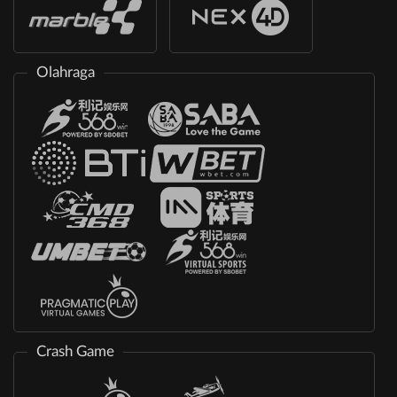
Olahraga
Crash Game