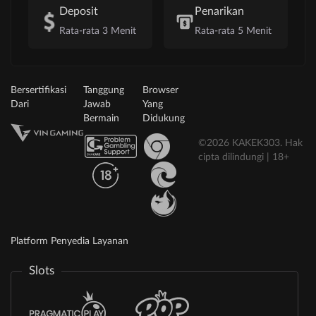
Deposit
Penarikan
Rata-rata 3 Menit
Rata-rata 5 Menit
Bersertifikasi
Tanggung
Browser
Dari
Jawab
Yang
Bermain
Didukung
©2026 KAKEK303. Hak
cipta dilindungi | 18+
Platform Penyedia Layanan
Slots