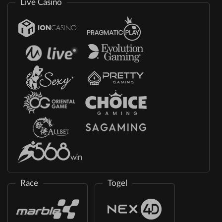
Live Casino
Race
Togel