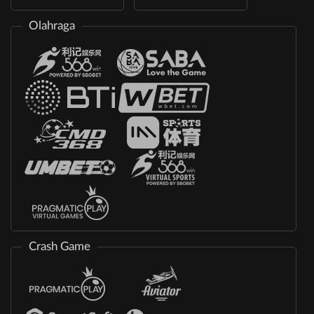
Olahraga
Crash Game