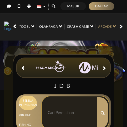
MASUK
DAFTAR
RACE
TOGEL
OLAHRAGA
CRASH GAME
ARCADE
PO
JDB
SEMUA
PERMAINAN
ARCADE
FISHING